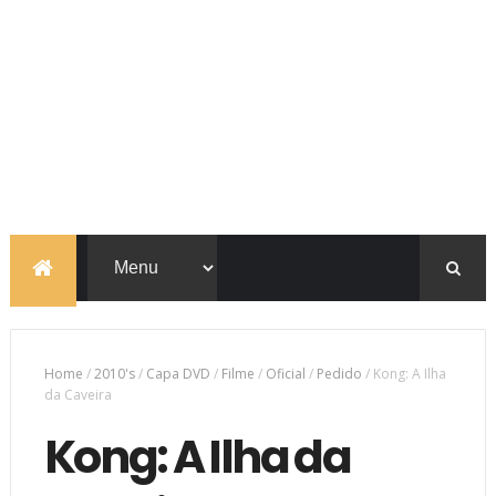
Home
/
2010's
/
Capa DVD
/
Filme
/
Oficial
/
Pedido
/
Kong: A Ilha
da Caveira
Kong: A Ilha da