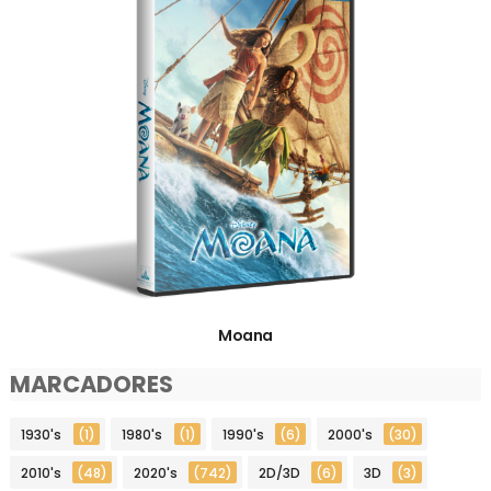
Moana
MARCADORES
1930's
(1)
1980's
(1)
1990's
(6)
2000's
(30)
2010's
(48)
2020's
(742)
2D/3D
(6)
3D
(3)