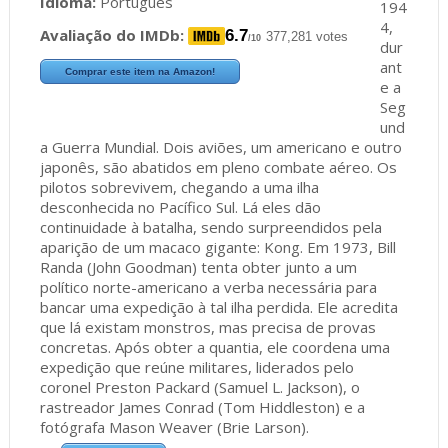
Idioma:
Português
194
4,
Avaliação do IMDb:
6.7
377,281 votes
/10
dur
ant
Comprar este item na Amazon!
e a
Seg
und
a Guerra Mundial. Dois aviões, um americano e outro
japonês, são abatidos em pleno combate aéreo. Os
pilotos sobrevivem, chegando a uma ilha
desconhecida no Pacífico Sul. Lá eles dão
continuidade à batalha, sendo surpreendidos pela
aparição de um macaco gigante: Kong. Em 1973, Bill
Randa (John Goodman) tenta obter junto a um
político norte-americano a verba necessária para
bancar uma expedição à tal ilha perdida. Ele acredita
que lá existam monstros, mas precisa de provas
concretas. Após obter a quantia, ele coordena uma
expedição que reúne militares, liderados pelo
coronel Preston Packard (Samuel L. Jackson), o
rastreador James Conrad (Tom Hiddleston) e a
fotógrafa Mason Weaver (Brie Larson).