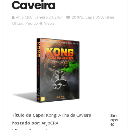
Caveira
Anjo CRA
janeiro 24, 2024
2010's
,
Capa DVD
,
Filme
,
Oficial
,
Pedido
Views
Título da Capa:
Kong: A Ilha da Caveira
Postado por:
AnjoCRA