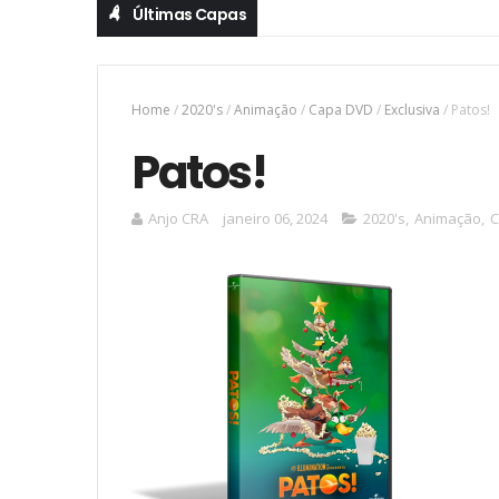
Últimas Capas
Home
/
2020's
/
Animação
/
Capa DVD
/
Exclusiva
/
Patos!
Patos!
Anjo CRA
janeiro 06, 2024
2020's
,
Animação
,
C