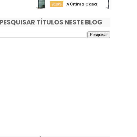
A Última Casa
O Fim 
2020'S
2020'S
PESQUISAR TÍTULOS NESTE BLOG