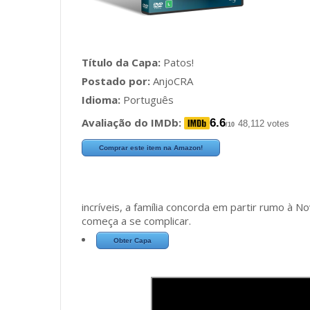
Título da Capa:
Patos!
Postado por:
AnjoCRA
Idioma:
Português
Avaliação do IMDb:
6.6
48,112 votes
/10
Comprar este item na Amazon!
incríveis, a família concorda em partir rumo à No
começa a se complicar.
Obter Capa