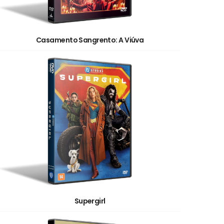
Casamento Sangrento: A Viúva
Supergirl