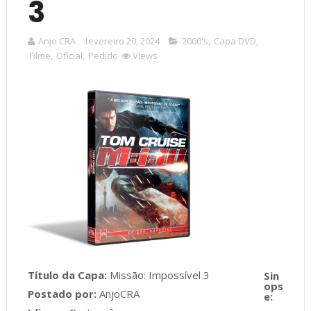
3
Anjo CRA
fevereiro 20, 2024
2000's
,
Capa DVD
,
Filme
,
Oficial
,
Pedido
Views
Título da Capa:
Missão: Impossível 3
Postado por:
AnjoCRA