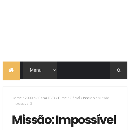
Home
/
2000's
/
Capa DVD
/
Filme
/
Oficial
/
Pedido
/
Missão:
Impossível 3
Missão: Impossível