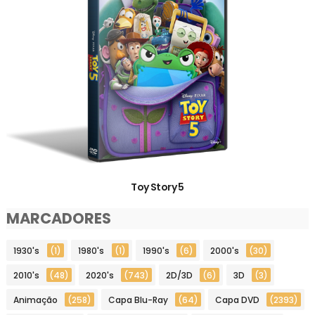
Toy Story 5
MARCADORES
1930's
(1)
1980's
(1)
1990's
(6)
2000's
(30)
2010's
(48)
2020's
(743)
2D/3D
(6)
3D
(3)
Animação
(258)
Capa Blu-Ray
(64)
Capa DVD
(2393)