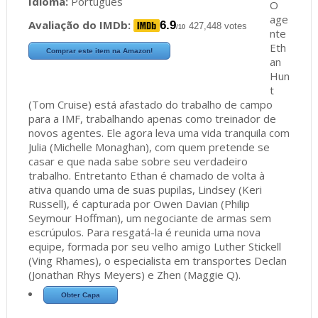
Idioma:
Português
O
age
Avaliação do IMDb:
6.9
427,448 votes
/10
nte
Eth
Comprar este item na Amazon!
an
Hun
t
(Tom Cruise) está afastado do trabalho de campo
para a IMF, trabalhando apenas como treinador de
novos agentes. Ele agora leva uma vida tranquila com
Julia (Michelle Monaghan), com quem pretende se
casar e que nada sabe sobre seu verdadeiro
trabalho. Entretanto Ethan é chamado de volta à
ativa quando uma de suas pupilas, Lindsey (Keri
Russell), é capturada por Owen Davian (Philip
Seymour Hoffman), um negociante de armas sem
escrúpulos. Para resgatá-la é reunida uma nova
equipe, formada por seu velho amigo Luther Stickell
(Ving Rhames), o especialista em transportes Declan
(Jonathan Rhys Meyers) e Zhen (Maggie Q).
Obter Capa