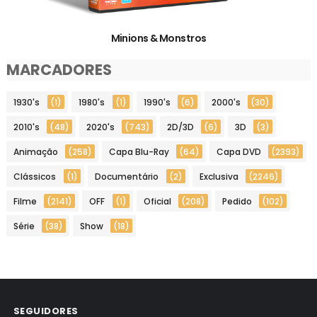
Minions & Monstros
MARCADORES
1930's
(1)
1980's
(1)
1990's
(6)
2000's
(30)
2010's
(48)
2020's
(743)
2D/3D
(6)
3D
(3)
Animação
(258)
Capa Blu-Ray
(64)
Capa DVD
(2393)
Clássicos
(1)
Documentário
(2)
Exclusiva
(2246)
Filme
(2141)
OFF
(1)
Oficial
(208)
Pedido
(102)
Série
(38)
Show
(18)
SEGUIDORES