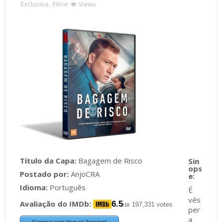
Exclusiva
,
Filme
Views
Título da Capa:
Bagagem de Risco
Postado por:
AnjoCRA
Idioma:
Português
É
vés
Avaliação do IMDb:
6.5
197,331 votes
/10
per
a
Comprar este item na Amazon!