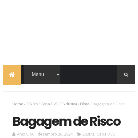
Home
/
2020's
/
Capa DVD
/
Exclusiva
/
Filme
/
Bagagem de Risco
Bagagem de Risco
Anjo CRA
dezembro 26, 2024
2020's
,
Capa DVD
,