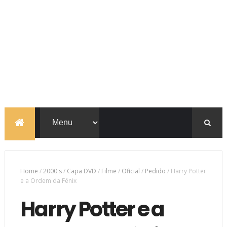
Home
/
2000's
/
Capa DVD
/
Filme
/
Oficial
/
Pedido
/
Harry Potter
e a Ordem da Fênix
Harry Potter e a