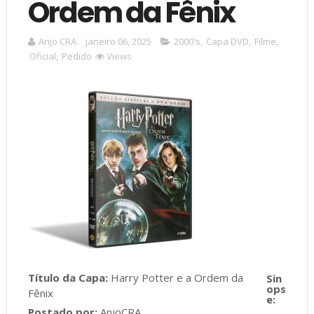
Ordem da Fênix
Anjo CRA
janeiro 06, 2025
2000's
,
Capa DVD
,
Filme
,
Oficial
,
Pedido
Views
Título da Capa:
Harry Potter e a Ordem da
Fênix
Postado por:
AnjoCRA