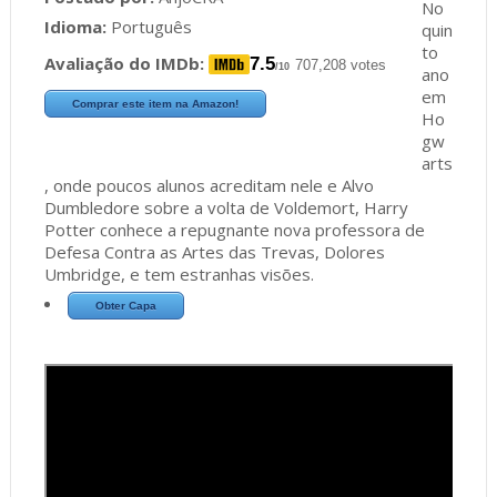
No
Idioma:
Português
quin
to
Avaliação do IMDb:
7.5
707,208 votes
/10
ano
em
Comprar este item na Amazon!
Ho
gw
arts
, onde poucos alunos acreditam nele e Alvo
Dumbledore sobre a volta de Voldemort, Harry
Potter conhece a repugnante nova professora de
Defesa Contra as Artes das Trevas, Dolores
Umbridge, e tem estranhas visões.
Obter Capa