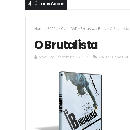
Últimas Capas
Home
/
2020's
/
Capa DVD
/
Exclusiva
/
Filme
/
O Brutalista
O Brutalista
Anjo CRA
fevereiro 16, 2025
2020's
,
Capa DVD