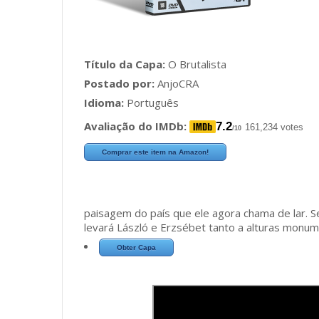
Título da Capa:
O Brutalista
Postado por:
AnjoCRA
Idioma:
Português
Avaliação do IMDb:
7.2
161,234 votes
/10
Comprar este item na Amazon!
paisagem do país que ele agora chama de lar. S
levará László e Erzsébet tanto a alturas monum
Obter Capa