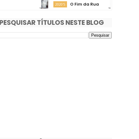
O Fim da Rua
Moana
2020'S
2020'S
PESQUISAR TÍTULOS NESTE BLOG