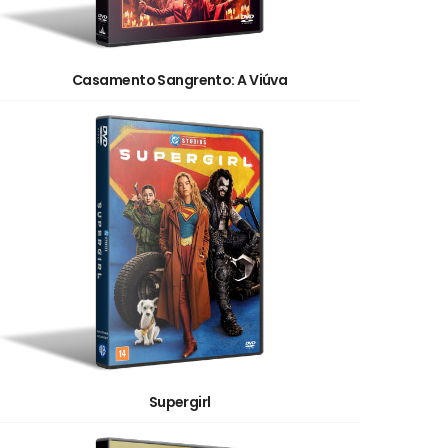
Casamento Sangrento: A Viúva
Supergirl