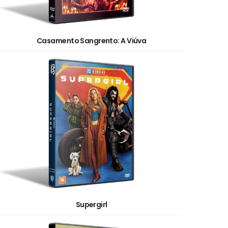
Casamento Sangrento: A Viúva
Supergirl