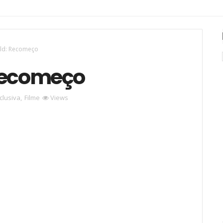
rld: Recomeço
 Recomeço
clusiva
,
Filme
Views