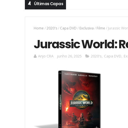
Últimas Capas
Home
/
2020's
/
Capa DVD
/
Exclusiva
/
Filme
/
Jurassic Wo
Jurassic World:
Anjo CRA
junho 26, 2025
2020's
,
Capa DVD
,
Ex