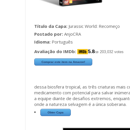
Título da Capa:
Jurassic World: Recomeço
Postado por:
AnjoCRA
Idioma:
Português
Avaliação do IMDb:
5.8
203,032 votes
/10
Comprar este item na Amazon!
dessa biosfera tropical, as três criaturas mais
medicamento com potencial para salvar inúmera
a equipe diante de desafios extremos, enquan
onde a natureza selvagem é a única soberana.
Obter Capa