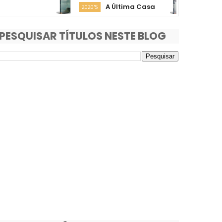
A Última Casa
O Fim d
2020'S
2020'S
PESQUISAR TÍTULOS NESTE BLOG