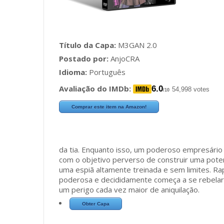
Título da Capa:
M3GAN 2.0
Postado por:
AnjoCRA
Idioma:
Português
Avaliação do IMDb:
6.0
54,998 votes
/10
Comprar este item na Amazon!
da tia. Enquanto isso, um poderoso empresário
com o objetivo perverso de construir uma potenc
uma espiã altamente treinada e sem limites. R
poderosa e decididamente começa a se rebelar
um perigo cada vez maior de aniquilação.
Obter Capa