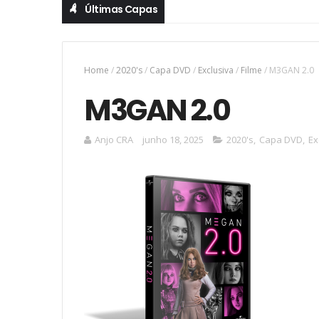
Últimas Capas
Home
/
2020's
/
Capa DVD
/
Exclusiva
/
Filme
/
M3GAN 2.0
M3GAN 2.0
Anjo CRA
junho 18, 2025
2020's
,
Capa DVD
,
Ex