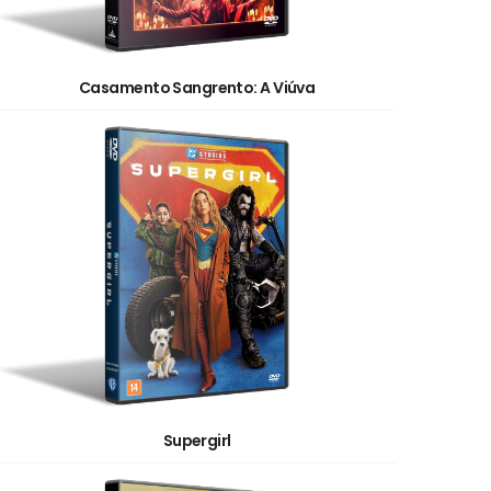
Casamento Sangrento: A Viúva
Supergirl