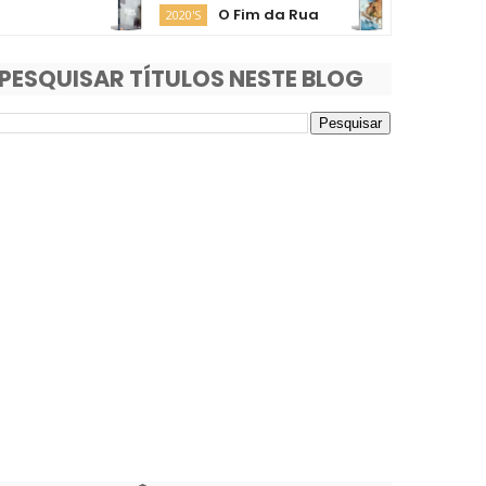
O Fim da Rua
Moana
2020'S
2020'S
PESQUISAR TÍTULOS NESTE BLOG