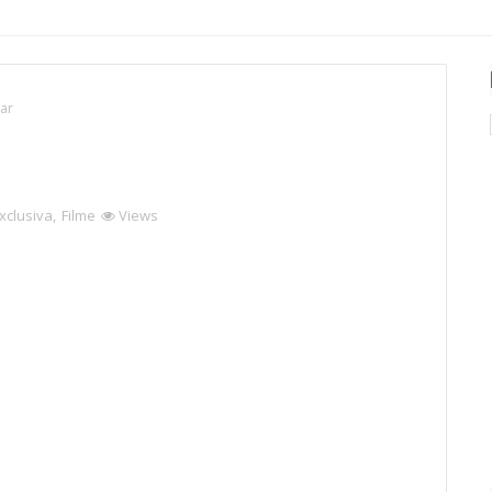
tar
xclusiva
,
Filme
Views