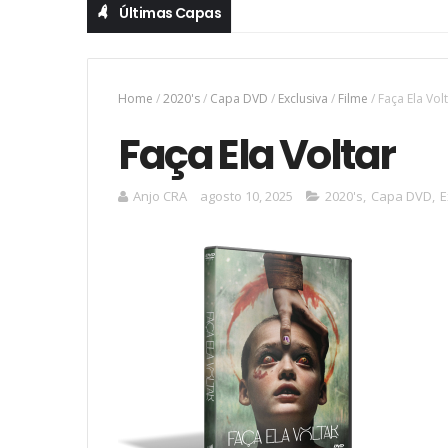
Últimas Capas
Home
/
2020's
/
Capa DVD
/
Exclusiva
/
Filme
/
Faça Ela Vol
Faça Ela Voltar
Anjo CRA
agosto 10, 2025
2020's
,
Capa DVD
,
E