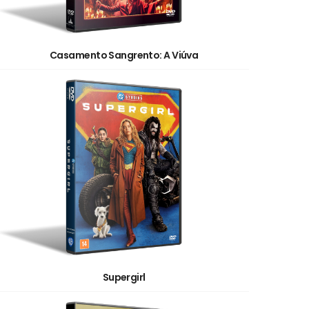
Casamento Sangrento: A Viúva
Supergirl