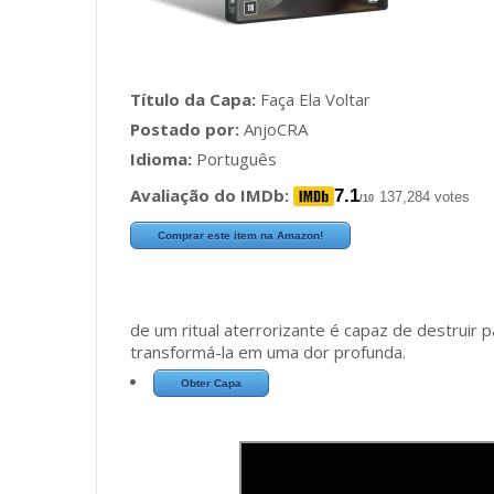
Título da Capa:
Faça Ela Voltar
Postado por:
AnjoCRA
Idioma:
Português
Avaliação do IMDb:
7.1
137,284 votes
/10
Comprar este item na Amazon!
de um ritual aterrorizante é capaz de destruir
transformá-la em uma dor profunda.
Obter Capa