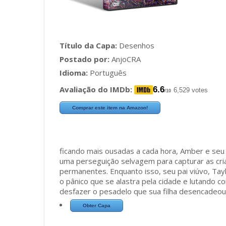
Título da Capa:
Desenhos
Postado por:
AnjoCRA
Idioma:
Português
Avaliação do IMDb:
6.6
6,529 votes
/10
Comprar este item na Amazon!
ficando mais ousadas a cada hora, Amber e seu
uma perseguição selvagem para capturar as cri
permanentes. Enquanto isso, seu pai viúvo, Ta
o pânico que se alastra pela cidade e lutando co
desfazer o pesadelo que sua filha desencadeou
Obter Capa