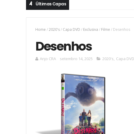
Últimas Capas
Home
/
2020's
/
Capa DVD
/
Exclusiva
/
Filme
/
Desenhos
Desenhos
Anjo CRA
setembro 14, 2025
2020's
,
Capa DV