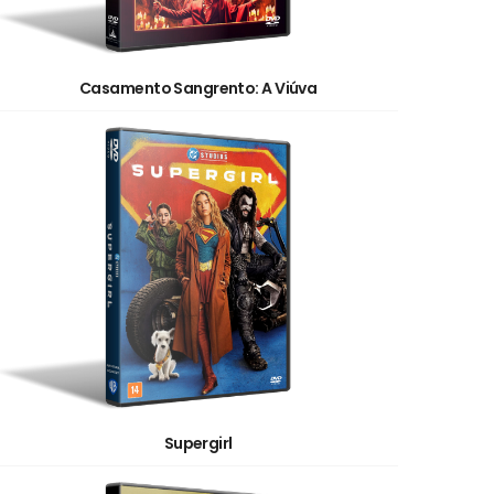
Casamento Sangrento: A Viúva
Supergirl