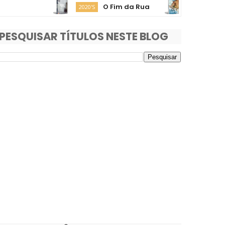
O Fim da Rua
Moana
2020'S
2020'S
PESQUISAR TÍTULOS NESTE BLOG