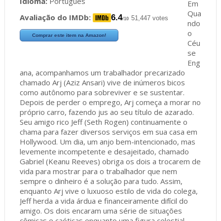
Idioma:
Português
Em
Qua
Avaliação do IMDb:
6.4
51,447 votes
/10
ndo
o
Comprar este item na Amazon!
Céu
se
Eng
ana, acompanhamos um trabalhador precarizado
chamado Arj (Aziz Ansari) vive de inúmeros bicos
como autônomo para sobreviver e se sustentar.
Depois de perder o emprego, Arj começa a morar no
próprio carro, fazendo jus ao seu título de azarado.
Seu amigo rico Jeff (Seth Rogen) continuamente o
chama para fazer diversos serviços em sua casa em
Hollywood. Um dia, um anjo bem-intencionado, mas
levemente incompetente e desajeitado, chamado
Gabriel (Keanu Reeves) obriga os dois a trocarem de
vida para mostrar para o trabalhador que nem
sempre o dinheiro é a solução para tudo. Assim,
enquanto Arj vive o luxuoso estilo de vida do colega,
Jeff herda a vida árdua e financeiramente difícil do
amigo. Os dois encaram uma série de situações
cômicas e caóticas enquanto uma figura celestial