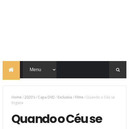
Home
/
2020's
/
Capa DVD
/
Exclusiva
/
Filme
/
Quando o Céu se
Engana
Quando o Céu se