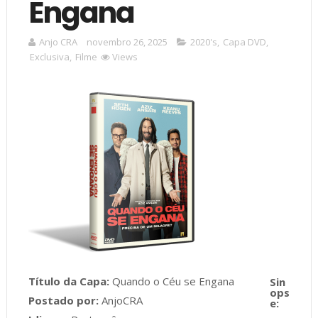
Engana
Anjo CRA
novembro 26, 2025
2020's
,
Capa DVD
,
Exclusiva
,
Filme
Views
Título da Capa:
Quando o Céu se Engana
Postado por:
AnjoCRA