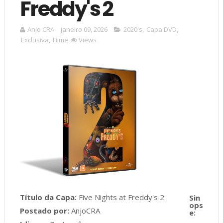
Freddy's 2
Anjo CRA
janeiro 09, 2026
2020's
,
Capa DVD
,
Exclusiva
,
Filme
Views
Título da Capa:
Five Nights at Freddy's 2
Postado por:
AnjoCRA