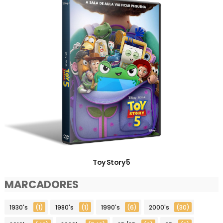
Toy Story 5
MARCADORES
1930's
(1)
1980's
(1)
1990's
(6)
2000's
(30)