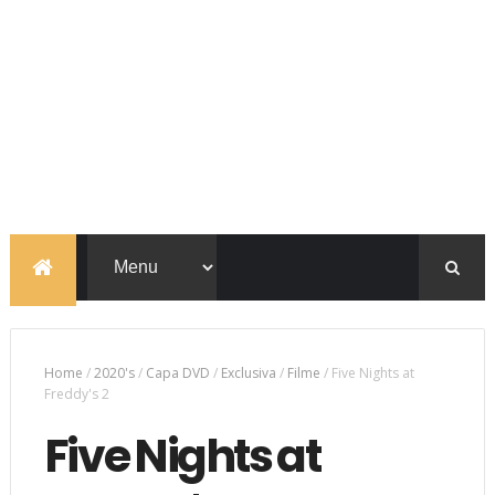
Home
/
2020's
/
Capa DVD
/
Exclusiva
/
Filme
/
Five Nights at
Freddy's 2
Five Nights at