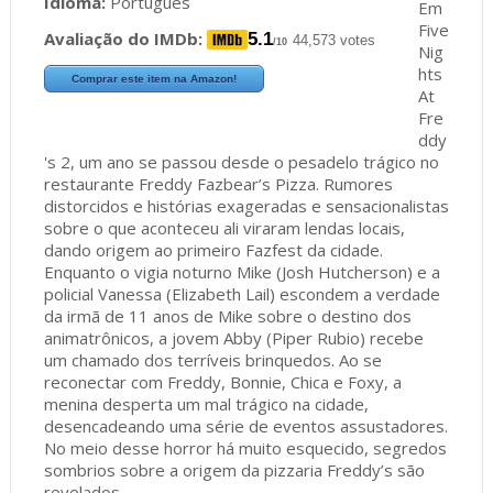
Idioma:
Português
Em
Five
Avaliação do IMDb:
5.1
44,573 votes
/10
Nig
hts
Comprar este item na Amazon!
At
Fre
ddy
's 2, um ano se passou desde o pesadelo trágico no
restaurante Freddy Fazbear’s Pizza. Rumores
distorcidos e histórias exageradas e sensacionalistas
sobre o que aconteceu ali viraram lendas locais,
dando origem ao primeiro Fazfest da cidade.
Enquanto o vigia noturno Mike (Josh Hutcherson) e a
policial Vanessa (Elizabeth Lail) escondem a verdade
da irmã de 11 anos de Mike sobre o destino dos
animatrônicos, a jovem Abby (Piper Rubio) recebe
um chamado dos terríveis brinquedos. Ao se
reconectar com Freddy, Bonnie, Chica e Foxy, a
menina desperta um mal trágico na cidade,
desencadeando uma série de eventos assustadores.
No meio desse horror há muito esquecido, segredos
sombrios sobre a origem da pizzaria Freddy’s são
revelados.